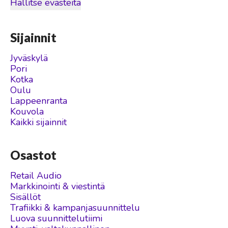
Hallitse evästeitä
Sijainnit
Jyväskylä
Pori
Kotka
Oulu
Lappeenranta
Kouvola
Kaikki sijainnit
Osastot
Retail Audio
Markkinointi & viestintä
Sisällöt
Trafiikki & kampanjasuunnittelu
Luova suunnittelutiimi