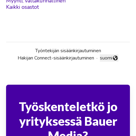
Myynti, valtakunnallinen
Kaikki osastot
Työntekijän sisäänkirjautuminen
Hakijan Connect-sisäänkirjautuminen
·
suomi
Vaihda kieli
Työskenteletkö jo
yrityksessä Bauer
Media?