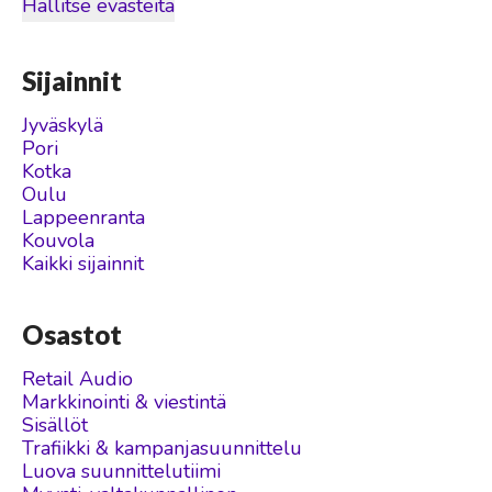
Hallitse evästeitä
Sijainnit
Jyväskylä
Pori
Kotka
Oulu
Lappeenranta
Kouvola
Kaikki sijainnit
Osastot
Retail Audio
Markkinointi & viestintä
Sisällöt
Trafiikki & kampanjasuunnittelu
Luova suunnittelutiimi