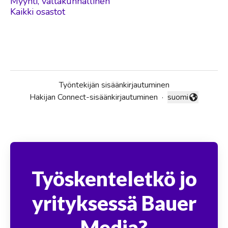
Myynti, valtakunnallinen
Kaikki osastot
Työntekijän sisäänkirjautuminen
Hakijan Connect-sisäänkirjautuminen
·
suomi
Vaihda kieli
Työskenteletkö jo
yrityksessä Bauer
Media?